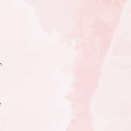
s,
 !