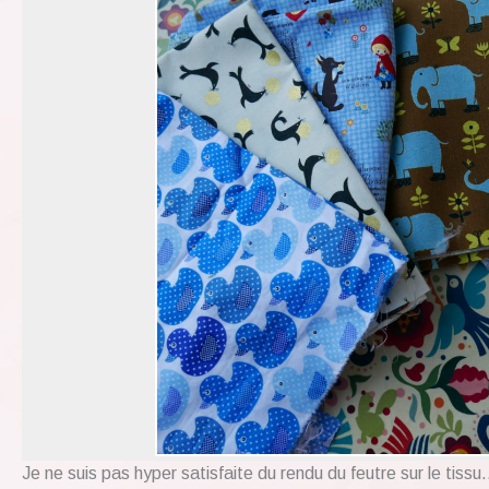
Je ne suis pas hyper satisfaite du rendu du feutre sur le tissu…