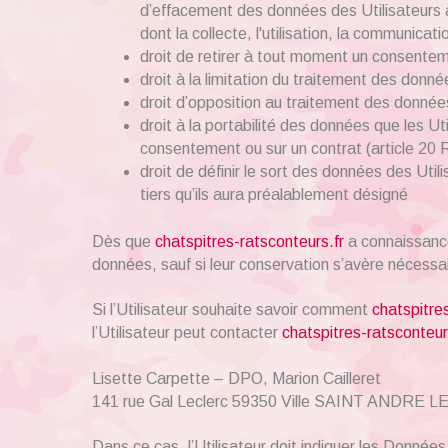
d’effacement des données des Utilisateurs à
dont la collecte, l'utilisation, la communicat
droit de retirer à tout moment un consente
droit à la limitation du traitement des donn
droit d’opposition au traitement des donnée
droit à la portabilité des données que les U
consentement ou sur un contrat (article 20
droit de définir le sort des données des Util
tiers qu’ils aura préalablement désigné
Dès que
chatspitres-ratsconteurs.fr
a connaissance
données, sauf si leur conservation s’avère nécessai
Si l’Utilisateur souhaite savoir comment
chatspitre
l’Utilisateur peut contacter
chatspitres-ratsconteur
Lisette Carpette – DPO, Marion Cailleret
141 rue Gal Leclerc 59350 Ville SAINT ANDRE L
Dans ce cas, l’Utilisateur doit indiquer les Données