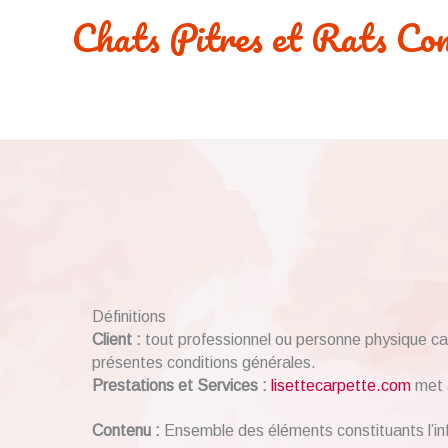
Aller
Chats Pitres et Rats Co
au
contenu
Définitions
Client :
tout professionnel ou personne physique capa
présentes conditions générales.
Prestations et Services :
lisettecarpette.com
met à
Contenu :
Ensemble des éléments constituants l’in