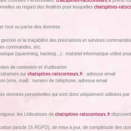
 des Données Personnelles,
chatspitres-ratsconteurs.fr
prend tou
nnelles au regard des finalités pour lesquelles
chatspitres-ratsco
er tout ou partie des données :
a gestion et la traçabilité des prestations et services commandés
e des commandes, etc.
rmatique (spamming, hacking…) : matériel informatique utilisé pou
nnées de connexion et d’utilisation
cultatives sur
chatspitres-ratsconteurs.fr
: adresse email
 (sms, mail) : numéro de téléphone, adresse email
s données personnelles qui sont donc uniquement utilisées par n
gueur, les Utilisateurs de
chatspitres-ratsconteurs.fr
disposent 
ication (article 16 RGPD), de mise à jour, de complétude des donn