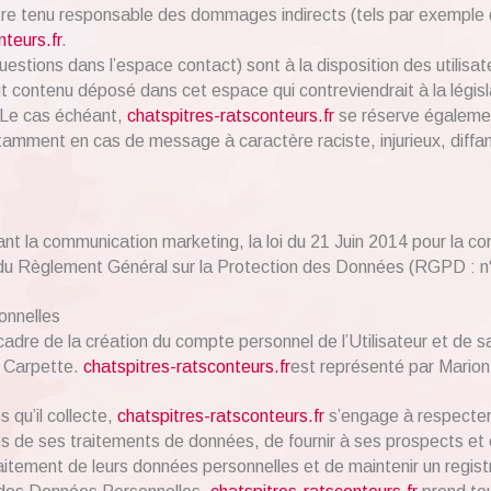
re tenu responsable des dommages indirects (tels par exemple 
nteurs.fr
.
uestions dans l’espace contact) sont à la disposition des utilisa
 contenu déposé dans cet espace qui contreviendrait à la législa
. Le cas échéant,
chatspitres-ratsconteurs.fr
se réserve également
, notamment en cas de message à caractère raciste, injurieux, diff
nt la communication marketing, la loi du 21 Juin 2014 pour la c
e du Règlement Général sur la Protection des Données (RGPD : n
onnelles
dre de la création du compte personnel de l’Utilisateur et de sa
e Carpette.
chatspitres-ratsconteurs.fr
est représenté par Marion 
 qu’il collecte,
chatspitres-ratsconteurs.fr
s’engage à respecter l
és de ses traitements de données, de fournir à ses prospects et cl
itement de leurs données personnelles et de maintenir un registr