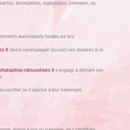
nexactes, incomplètes, équivoques, périmées, ou
raitements automatisés fondés sur leur
rs.fr
devra communiquer (ou non) ses données à un
chatspitres-ratsconteurs.fr
s’engage à détruire ses
e.
s rectifier ou s’oppose à leur traitement,
rrige, mette à jour ou supprime, en s’identifiant