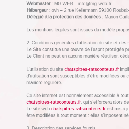
Webmaster
: MG WEB – info@mg-web.fr
Hébergeur
: ovh – 2 rue Kellermann 59100 Roubai
Délégué à la protection des données
: Marion Caill
Les mentions légales sont issues du modèle propo
2. Conditions générales d’utilisation du site et des
Le Site constitue une œuvre de l’esprit protégée pa
Le Client ne peut en aucune manière réutiliser, cé
L’utilisation du site
chatspitres-ratsconteurs.fr
impli
d’utilisation sont susceptibles d’être modifiées ou
manière régulière.
Ce site internet est normalement accessible à tout
chatspitres-ratsconteurs.fr
, qui s’efforcera alors 
Le site web
chatspitres-ratsconteurs.fr
est mis à j
être modifiées à tout moment : elles s’imposent néan
3. Description des services fournis.