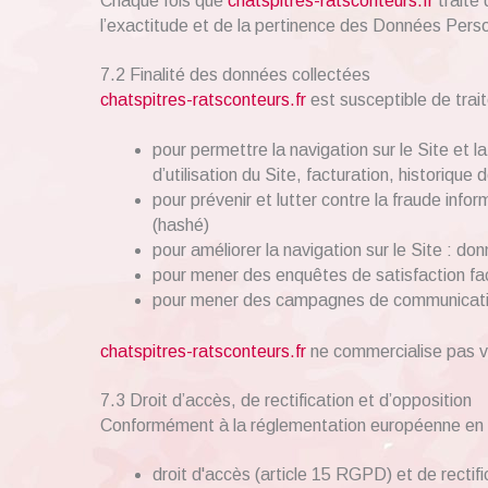
Chaque fois que
chatspitres-ratsconteurs.fr
traite
l’exactitude et de la pertinence des Données Perso
7.2 Finalité des données collectées
chatspitres-ratsconteurs.fr
est susceptible de trait
pour permettre la navigation sur le Site et l
d’utilisation du Site, facturation, historiqu
pour prévenir et lutter contre la fraude info
(hashé)
pour améliorer la navigation sur le Site : do
pour mener des enquêtes de satisfaction fa
pour mener des campagnes de communication
chatspitres-ratsconteurs.fr
ne commercialise pas vo
7.3 Droit d’accès, de rectification et d’opposition
Conformément à la réglementation européenne en vi
droit d'accès (article 15 RGPD) et de rectif