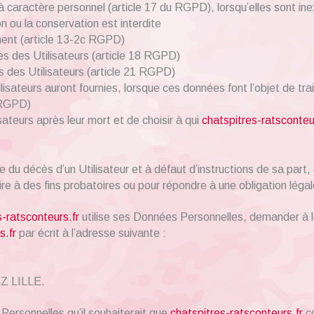
 caractère personnel (article 17 du RGPD), lorsqu’elles sont i
ion ou la conservation est interdite
ment (article 13-2c RGPD)
ées des Utilisateurs (article 18 RGPD)
s des Utilisateurs (article 21 RGPD)
tilisateurs auront fournies, lorsque ces données font l’objet de t
 RGPD)
isateurs après leur mort et de choisir à qui
chatspitres-ratsconteu
 du décès d’un Utilisateur et à défaut d’instructions de sa part,
re à des fins probatoires ou pour répondre à une obligation légal
s-ratsconteurs.fr
utilise ses Données Personnelles, demander à le
s.fr
par écrit à l’adresse suivante :
EZ LILLE.
 Personnelles qu’il souhaiterait que
chatspitres-ratsconteurs.fr
co