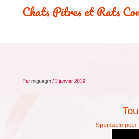
Aller
Chats Pitres et Rats Co
au
contenu
Par
miguegm
/
3 janvier 2019
Tout
Spectacle pour 