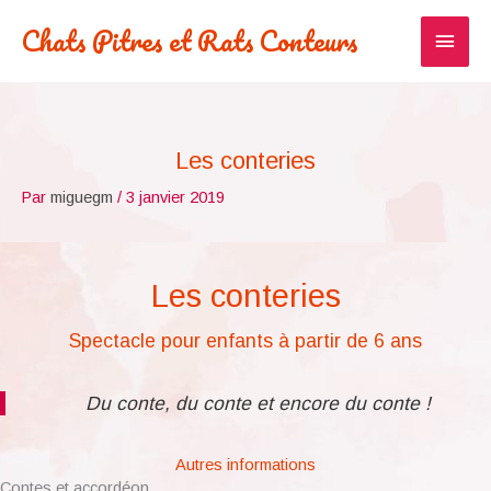
Aller
Chats Pitres et Rats Conteurs
Men
au
contenu
princi
Les conteries
Par
miguegm
/
3 janvier 2019
Les conteries
Spectacle pour enfants à partir de 6 ans
Du conte, du conte et encore du conte !
Autres informations
Contes et accordéon