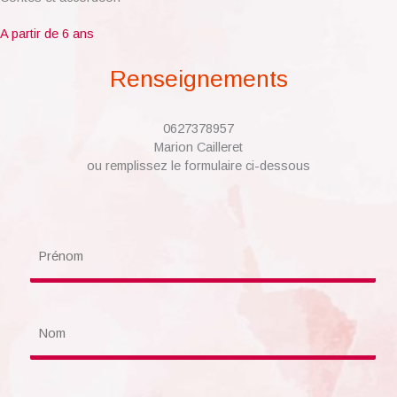
A partir de 6 ans
Renseignements
0627378957
Marion Cailleret
ou remplissez le formulaire ci-dessous
P
r
é
n
o
N
m
o
m
T