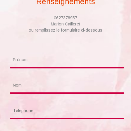
Renseignements
0627378957
Marion Cailleret
ou remplissez le formulaire ci-dessous
P
r
é
n
o
N
m
o
m
T
é
l
é
p
E
h