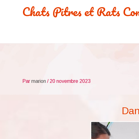
Aller
Chats Pitres et Rats Co
au
contenu
Par
marion
/
20 novembre 2023
Dan