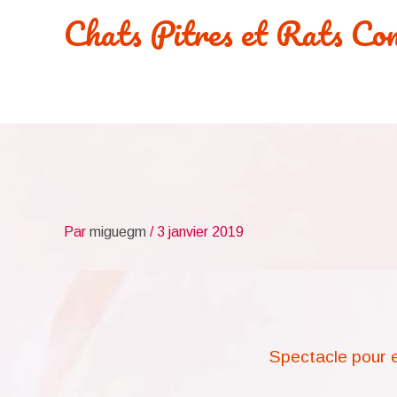
Aller
Chats Pitres et Rats Co
au
contenu
Par
miguegm
/
3 janvier 2019
Spectacle pour e